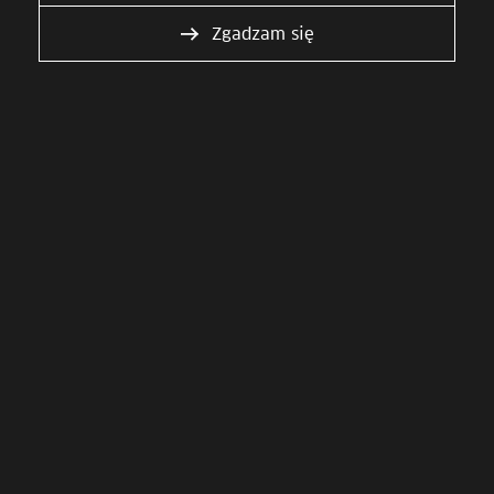
Przejdź na przenoszenierachunkow.pl
Zgadzam się
Jak przenieść rachunek i usługi?