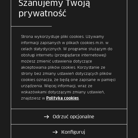
Szanujemy Twoją
Aby przenieść rachunek płatniczy do
innego banku, wystarczy złożyć wniosek
prywatność
i upoważnienie dotyczące przeniesienia
usług. Możesz też jednocześnie
wnioskować o zamknięcie
dotychczasowego konta. Wniosek
Strona wykorzystuje pliki cookies. Używamy
dotyczy przeniesienia takich usług, jak
informacji zapisanych w plikach cookies m.in. w
przekazanie środków, zleceń płatniczych
celach statystycznych. W programie służącym do
obsługi internetu (przeglądarce internetowej)
i pełnomocnictw złożonych w
możesz zmienić ustawienia dotyczące
dotychczasowym banku oraz
akceptowania plików cookies. Korzystanie ze
przekazania informacji o dokonanej
strony bez zmiany ustawień dotyczących plików
zmianie odpowiednim instytucjom, np.
cookies oznacza, że będą one zapisane w pamięci
urzędowi skarbowemu czy ZUS.
urządzenia. Więcej informacji, wraz ze
Wszystkie formalności z tym związane
wskazówkami dotyczącymi zmiany ustawień,
przejmuje nowy bank, którego klientem
znajdziesz w
.
Polityka cookies
się stajesz. Cały proces zajmuje zaledwie
kilka dni i nie wymaga już Twojego
Odrzuć opcjonalne
udziału.
Konfiguruj