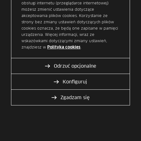
Bank Nowy S.A.
obsługi internetu (przeglądarce internetowej)
Przelewy natychmiastowe
możesz zmienić ustawienia dotyczące
akceptowania plików cookies. Korzystanie ze
strony bez zmiany ustawień dotyczących plików
24 H przez 7 dni w tygodniu
cookies oznacza, że będą one zapisane w pamięci
urządzenia. Więcej informacji, wraz ze
wskazówkami dotyczącymi zmiany ustawień,
znajdziesz w
.
Polityka cookies
Odrzuć opcjonalne
Bank Ochrony Środowiska S.A.
Przelewy na numer telefonu
Przelewy natychmiastowe
Konfiguruj
24 H przez 7 dni w tygodniu
Zgadzam się
2
Bank Pekao S.A.