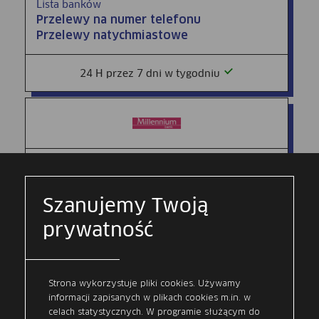
Lista banków
Przelewy na numer telefonu
Przelewy natychmiastowe
24 H przez 7 dni w tygodniu
Bank Millennium S.A.
Przelewy na numer telefonu
Przelewy natychmiastowe
Szanujemy Twoją
prywatność
24 H przez 7 dni w tygodniu
Strona wykorzystuje pliki cookies. Używamy
informacji zapisanych w plikach cookies m.in. w
celach statystycznych. W programie służącym do