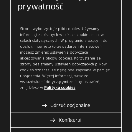
prywatność
aplikacje BC w szybki i bezpieczny
sposób. Bez własnej bazy
technologicznej, bez zasobów IT. Całą
energię skoncentrujesz na stronie
Strona wykorzystuje pliki cookies. Używamy
biznesowej aplikacji BC – my zajmiemy
informacji zapisanych w plikach cookies m.in. w
się resztą. Możesz dostarczyć swój smart
celach statystycznych. W programie służącym do
contract lub pomożemy Ci znaleźć jego
obsługi internetu (przeglądarce internetowej)
dostawcę. Pracując z nami, zyskasz
możesz zmienić ustawienia dotyczące
bezpieczeństwo i stabilność usługi na
akceptowania plików cookies. Korzystanie ze
poziomie gwarantującym od lat stabilne
strony bez zmiany ustawień dotyczących plików
funkcjonowanie przepływów
cookies oznacza, że będą one zapisane w pamięci
finansowych w Polsce. Możesz liczyć na
urządzenia. Więcej informacji, wraz ze
wskazówkami dotyczącymi zmiany ustawień,
indywidualne podejście, niezależnie od
znajdziesz w
.
Polityka cookies
tego jaki sektor reprezentuje Twoja
firma. Jeśli myślisz o wykorzystaniu BC
w swojej firmie, skontaktuj się z nami.
Odrzuć opcjonalne
Konfiguruj