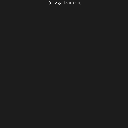
Zgadzam się
Sieć blockchain
udostępniana w modelu
PaaS
Oszczędność
Zgodność
Aktualnie czytasz
Sprawdź