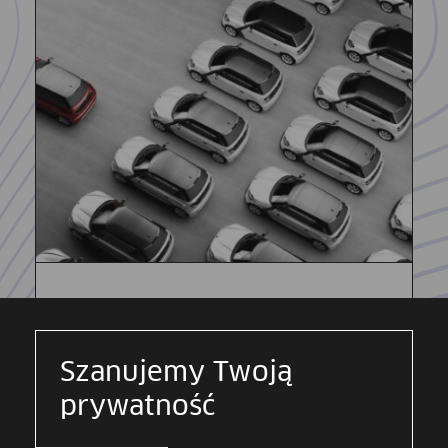
System Dokumentów
Strukturyzowanych
Szanujemy Twoją
prywatność
SDS jest wspólnym przedsięwzięciem KIR
i Związku Polskiego Leasingu. Firmy