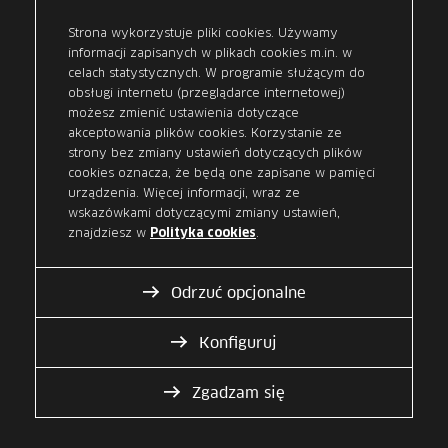
wypracowały standard komunikacji
Strona wykorzystuje pliki cookies. Używamy
cyfrowej w procesach związanych z
informacji zapisanych w plikach cookies m.in. w
zakupem przedmiotu leasingu.
celach statystycznych. W programie służącym do
obsługi internetu (przeglądarce internetowej)
SDS przeznaczony jest do wymiany
możesz zmienić ustawienia dotyczące
informacji i dokumentów pomiędzy
akceptowania plików cookies. Korzystanie ze
finansującymi leasing a sprzedającymi
strony bez zmiany ustawień dotyczących plików
pojazd dealerami. SDS ma za zadanie
cookies oznacza, że będą one zapisane w pamięci
urządzenia. Więcej informacji, wraz ze
uprościć i zautomatyzować proces
wskazówkami dotyczącymi zmiany ustawień,
zakupu pojazdu lub innego przedmiotu
znajdziesz w
.
Polityka cookies
leasingu oraz przyspieszyć jego
dostarczenie docelowemu odbiorcy.
Odrzuć opcjonalne
Konfiguruj
Zgadzam się
Usługa SDS jest dostępna w warstwie API,
co pozwala na zintegrowanie się z