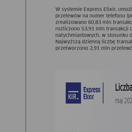
W systemie Express Elixir, umo
przelewów na numer telefonu (p
zrealizowano 60,83 mln transakcj
rozliczono 53,91 mln transakcji
natychmiastowych, w stosunku do
Najwyższą dzienną liczbę trans
przetworzono 2,91 mln przelewó