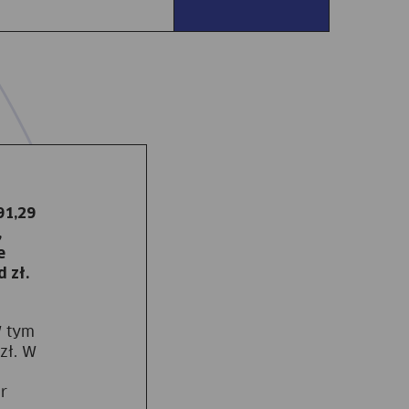
91,29
,
e
 zł.
W tym
zł. W
r