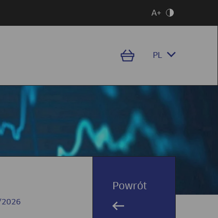
A+
PL
Powrót
/2026