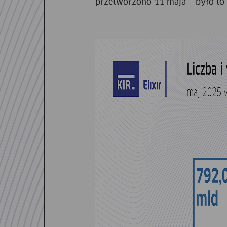
przetworzono 11 maja – było to 1