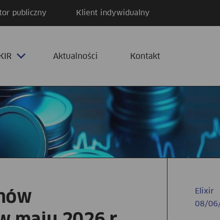
tor publiczny
Klient indywidualny
KIR
Aktualności
Kontakt
Elixir
emów
08/06
w maju 2026 r.