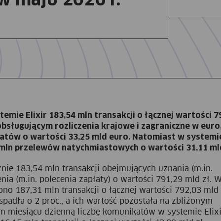
temie Elixir 183,54 mln transakcji o łącznej wartości 7
obsługującym rozliczenia krajowe i zagraniczne w euro
atów o wartości 33,25 mld euro. Natomiast w systemi
3 mln przelewów natychmiastowych o wartości 31,11 mld
znie 183,54 mln transakcji obejmujących uznania (m.in.
nia (m.in. polecenia zapłaty) o wartości 791,29 mld zł. 
ono 187,31 mln transakcji o łącznej wartości 792,03 mld 
 spadła o 2 proc., a ich wartość pozostała na zbliżonym
 miesiącu dzienną liczbę komunikatów w systemie Elixi