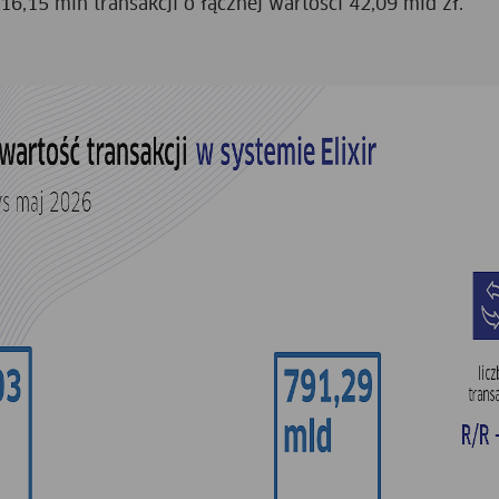
6,15 mln transakcji o łącznej wartości 42,09 mld zł.