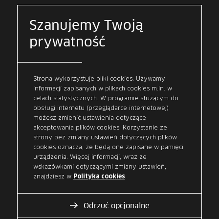
natychmiastowych to niezbędny element
cyfrowej oferty Twojego banku. Jako
Szanujemy Twoją
uczestnik systemu Express Elixir
udostępniasz swoim klientom usługę
prywatność
przelewów natychmiastowych, które są
realizowane w czasie
rzeczywistym. Express Elixir przez 24
godziny na dobę, 7 dni w tygodniu, także
Strona wykorzystuje pliki cookies. Używamy
w dni świąteczne. To nowoczesna usługa,
informacji zapisanych w plikach cookies m.in. w
prosta i intuicyjna, dostarczana z
celach statystycznych. W programie służącym do
obsługi internetu (przeglądarce internetowej)
dbałością o jakość i bezpieczeństwo
możesz zmienić ustawienia dotyczące
podczas całego procesu obsługi
akceptowania plików cookies. Korzystanie ze
transakcji.
strony bez zmiany ustawień dotyczących plików
Pozwól nam zadbać o satysfakcję Twoich
cookies oznacza, że będą one zapisane w pamięci
klientów.
urządzenia. Więcej informacji, wraz ze
wskazówkami dotyczącymi zmiany ustawień,
znajdziesz w
.
Polityka cookies
Odrzuć opcjonalne
Co zyska Twój bank dzięki