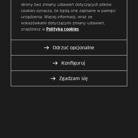
Co zyskuje bank dzięki
strony bez zmiany ustawień dotyczących plików
usłudze mojeID?
cookies oznacza, że będą one zapisane w pamięci
urządzenia. Więcej informacji, wraz ze
wskazówkami dotyczącymi zmiany ustawień,
znajdziesz w
.
Polityka cookies
Odrzuć opcjonalne
Rozszerzenie oferty
Zaufanie
usług cyfrowych
Konfiguruj
Zgadzam się
Aktualnie czytasz
Sprawdź