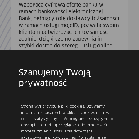
Wzbogaca cyfrową ofertę banku w
ramach bankowości elektronicznej.
Bank, pełniący rolę dostawcy tożsamości
w ramach usługi mojeID, pozwala swoim
klientom potwierdzać ich tożsamość
zdalnie, dzięki czemu zapewnia im
szybki dostęp do szeregu usług online
świadczonych przez komercyjnych i
publicznych dostawców. Użytkownicy,
chcąc skorzystać z oferty usługodawców,
Szanujemy Twoją
logują się do swojej bankowości
elektronicznej i w ramach procesu
prywatność
potwierdzania tożsamości każdorazowo
wyrażają zgodę na przekazanie
niezbędnych danych.
Strona wykorzystuje pliki cookies. Używamy
informacji zapisanych w plikach cookies m.in. w
celach statystycznych. W programie służącym do
obsługi internetu (przeglądarce internetowej)
możesz zmienić ustawienia dotyczące
akceptowania plików cookies. Korzystanie ze